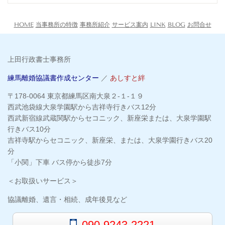
HOME
当事務所の特徴
事務所紹介
サービス案内
LINK
BLOG
お問合せ
上田行政書士事務所
練馬離婚協議書作成センター
／
あしすと絆
〒178-0064 東京都練馬区南大泉２-１-１９
西武池袋線大泉学園駅から吉祥寺行きバス12分
西武新宿線武蔵関駅からセコニック、新座栄または、大泉学園駅
行きバス10分
吉祥寺駅からセコニック、新座栄、または、大泉学園行きバス20
分
「小関」下車 バス停から徒歩7分
＜お取扱いサービス＞
協議離婚、遺言・相続、成年後見など
090-9243-2221