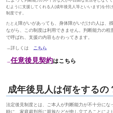
判断能力の不十分な人
が
不自由な生活をしなくて
むように
支援
してくれる人(成年後見人等といいます)を
付
制度です。
障がいがあっても、身体障がいだけの人は、
たとえ
ながら、
この制度は利用できません。
判断能力の程
で呼ばれ、支援の内容もかわってきます。
→詳しくは
こちら
任意後見契約
はこちら
→
成年後見人は何をするの
法定後見制度とは、ご本人が判断能力が不十分にな
時に、
家庭裁判所に親族などが申し立てることによ