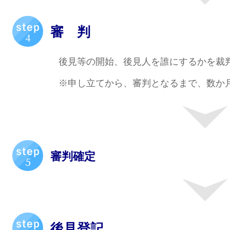
審 判
後見等の開始、後見人を誰にするかを裁判
※申し立てから、審判となるまで、数か月か
審判確定
後見登記