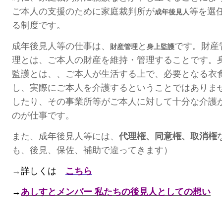
ご本人の支援の
ために家庭裁判所が
等を選
成年後見人
る制度です。
成年後見人等の仕事は、
と
です。
財産
財産管理
身上監護
理とは、ご本人の財産を維持・管理することです。
監護とは、、ご本人が生活する上で、必要となる衣
し、実際にご本人を介護するということ
ではありま
したり、その事業所等がご本人に対して十分な介護
のが仕事です。
また、成年後見人等には、
代理権、同意権、取消権
も、後見、保
佐、補助で違ってきます）
→
詳しくは
こちら
→
あしすとメンバー 私たちの後見人としての想い