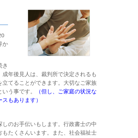
0
界か
続き
。
成年後見人は、裁判所で決定されるも
を立てることができます。
大切なご家族
とい
う事です。
（但し、ご家庭の状況な
ースもあります）
探しのお手伝いもします。
行政書士の中
方もたくさんいます。
また、社会福祉士