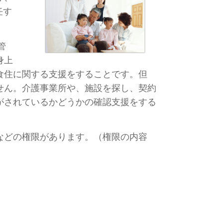
任す
管
身上
食住に
関する支援をすることです。但
せん。
介護事業所や、施設を探し、契約
がされているかどうか
の確認支援をする
などの権限があります。（権限の内容