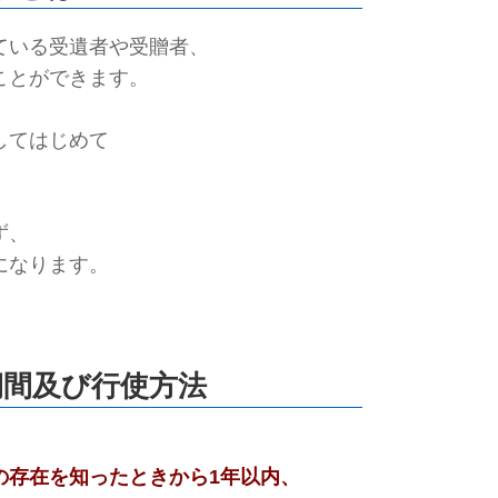
ている受遺者や受贈者、
ことができます。
してはじめて
ず、
になります。
期間及び行使方法
の存在を知ったときから1年以内、