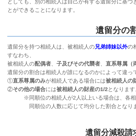
としても、
別の相続人は自己が有する遺留分に基づ
とができることになります。
遺留分の
遺留分を持つ相続人は、被相続人の
兄弟姉妹以外
の
すなわち、
被相続人の
配偶者
、
子及びその代襲者
、
直系尊属（
遺留分の割合は相続人が誰になるのかによって違っ
①
直系尊属のみ
が相続人である場合には
被相続人の
②
その他の場合
には
被相続人の財産の
1/2
となります
※同順位の相続人が2人以上いる場合は、各相
同
順位の人数に応じて均分した割合となり
遺留分減殺請