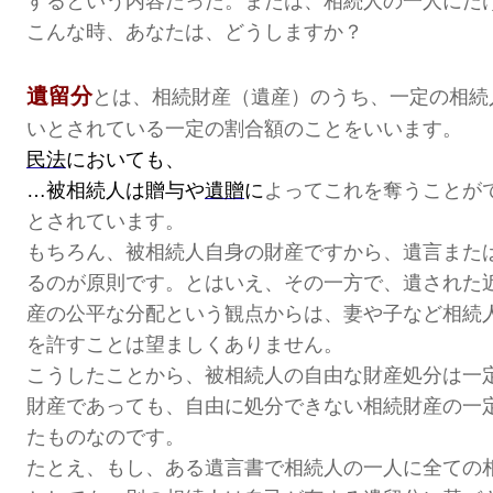
するとい
う内容だった。
または、相続人の一人にだ
こんな時、あなたは、どうしますか？
遺留分
とは、
相続財産（遺産）のうち、一定の相続
いと
されている一定の割合額のことをいいます。
民法
においても、
…被相続人は贈与や
遺贈
に
よってこれを奪うことができ
とされています。
もちろん、被相続人自身の財産ですから、
遺言また
るのが原則です。
とはいえ、その一方で、
遺された
産の公平な分配という観点からは、
妻や子など相続
を許すことは望ましくありません。
こうしたことから、被相続人の自由な財産処分は一
財産であっても、自由に処分できない相続財産の一
たものなのです。
たとえ、もし、ある遺言書で相続人の一人に全ての