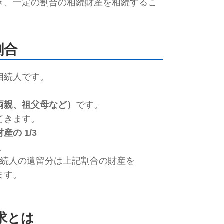
き、
一定の割合の相続財産を相続するこ
割合
相続人です。
両親、祖父母など）
です。
てきます。
財産の
1/3
。
続人の遺留分は上記割合の財産を
ます。
求とは