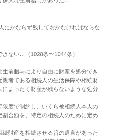
け多大な生前贈与があった…
人にかならず残しておかなければならな
ない…（1028条〜1044条）
は生前贈与により自由に財産を処分でき
近親者である相続人の生活保障や相続財
人にまったく財産が残らないような処分
定限度で制約し、
いくら被相続人本人の
定割合額を、
特定の相続人のために定め
相続財産を相続させる旨の遺言があった