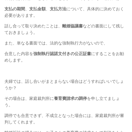
支払の期間
、
支払金額
、
支払方法
について、具体的に決めておく
必要があります。
話し合って取り決めたことは、
離婚協議書
などの書面にして残し
ておきましょう。
また、単なる書面では、法的な強制執行力がないので、
合意した内容を
強制執行認諾文付きの公正証書
にすることをお勧
めします。
夫婦では、話し合いがまとまらない場合はどうすればいいでしょ
うか？
その場合は、家庭裁判所に
養育費請求の調停
を申し立てましょ
う。
調停でも合意できず、不成立となった場合には、家庭裁判所が審
判してくれます。